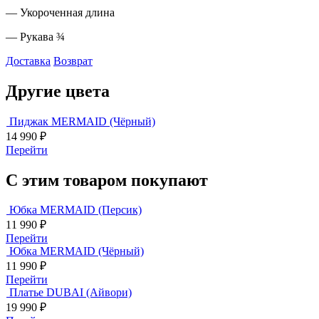
— Укороченная длина
— Рукава ¾
Доставка
Возврат
Другие цвета
Пиджак MERMAID (Чёрный)
14 990
₽
Перейти
С этим товаром покупают
Юбка MERMAID (Персик)
11 990
₽
Перейти
Юбка MERMAID (Чёрный)
11 990
₽
Перейти
Платье DUBAI (Айвори)
19 990
₽