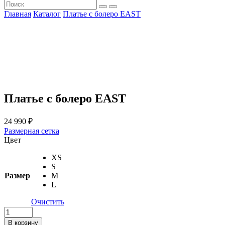
Главная
Каталог
Платье с болеро EAST
Платье с болеро EAST
24 990
₽
Размерная сетка
Цвет
XS
S
Размер
M
L
Очистить
В корзину