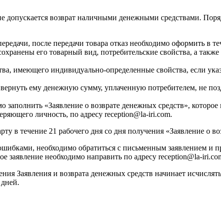
е допускается возврат наличными денежными средствами. Поря
передачи, после передачи товара отказ необходимо оформить в те
 сохранены его товарный вид, потребительские свойства, а так
ества, имеющего индивидуально-определенные свойства, если ук
 вернуть ему денежную сумму, уплаченную потребителем, не позд
о заполнить «Заявление о возврате денежных средств», которое
ряющего личность, по адресу reception@la-iri.com.
рту в течение 21 рабочего дня со дня получения «Заявление о в
 ошибками, необходимо обратиться с письменным заявлением и 
заявление необходимо направить по адресу reception@la-iri.co
ения Заявления и возврата денежных средств начинает исчислят
 дней.