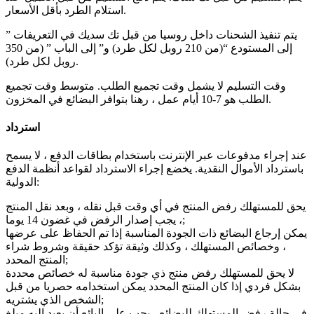
استلام الطرد بأقل الأسعار.
يتم تنفيذ الشحنات داخل روسيا من قبل تك سديك في التعريفات ”
إلى المستودع “(من 210 روبل لكل طرد) و” إلى الباب ” (من 350
روبل لكل طرد).
وقت التسليم لا يشمل وقت تجميع الطلب. متوسط وقت تجميع
الطلب هو 7-10 أيام عمل ، رهنا بتوافر البضائع في المخزون.
استرداد
عند إجراء مدفوعات عبر الإنترنت باستخدام بطاقات الدفع ، لا يسمح
باسترداد الأموال النقدية. يخضع إجراء الاسترداد لقواعد أنظمة الدفع
الدولية:
يحق للمستهلك رفض المنتج في أي وقت قبل نقله ، وبعد نقل المنتج
، يجب إصدار الرفض في غضون 14 يوما;
يمكن إرجاع البضائع ذات الجودة المناسبة إذا تم الحفاظ على عرضها
، وخصائص المستهلك ، وكذلك وثيقة تؤكد حقيقة وشروط شراء
المنتج المحدد;
لا يحق للمستهلك رفض منتج ذي جودة مناسبة له خصائص محددة
بشكل فردي إذا كان المنتج المحدد يمكن استخدامه حصريا من قبل
الشخص الذي يشتريه;
في حالة رفض المستهلك للبضائع ، يجب على البائع أن يعيد إليه مبلغ