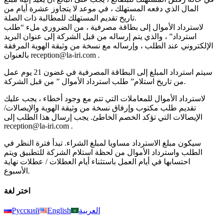
المال الذي دفعه المستهلك ، في موعد لا يتجاوز عشرة أيام من
تاريخ تقديم المستهلك للمطالبة ذات الصلة.
لاسترداد الأموال إلى بطاقة مصرفية ، من الضروري ملء “طلب
استرداد” ، والذي يتم إرساله من قبل الشركة إلى عنوان البريد
الإلكتروني عند الطلب ، وإرساله مع نسخة من وثيقة الهوية المرفقة
بالعنوان reception@la-iri.com .
سيتم استرداد المبلغ إلى البطاقة المصرفية في غضون 21 يوم عمل
من تاريخ استلام” طلب استرداد الأموال ” من قبل الشركة.
لاسترداد الأموال للمعاملات التي تتم مع وجود أخطاء ، يجب عليك
تقديم طلب مكتوب وإرفاق نسخة من وثيقة الهوية والإيصالات/
الإيصالات التي تؤكد الخصم الخاطئ. يجب إرسال هذا الطلب إلى
reception@la-iri.com .
سيكون مبلغ الاسترداد مساويا لمبلغ الشراء. تبدأ فترة النظر في
الطلب واسترداد الأموال من لحظة استلام الشركة للتطبيق ويتم
احتسابها في أيام العمل باستثناء أيام العطلات / عطلات نهاية
الأسبوع.
اختر لغة
العربية
English
Русский