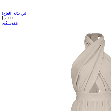
لين بذلة (العاج)
990
د.إ
يذهب أكثر