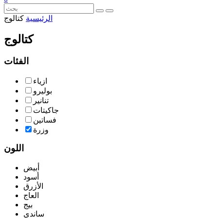
الرئيسية
كتالوج
كتالوج
الفئات
ازياء
بوليرو
تنانير
جاكيتات
فساتين
وزرة
اللون
أبيض
أسود
الأزرق
العاج
بيج
ساندي