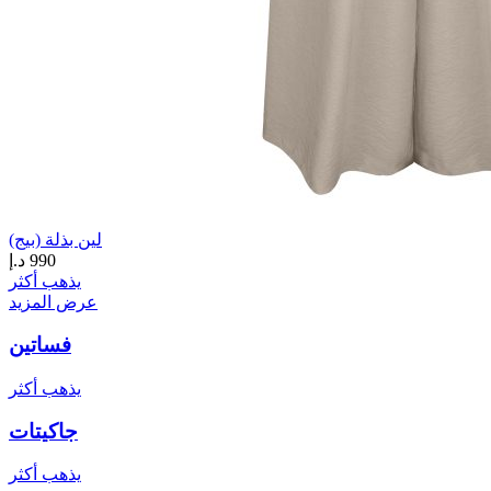
لين بذلة (بيج)
990
د.إ
يذهب أكثر
عرض المزيد
فساتين
يذهب أكثر
جاكيتات
يذهب أكثر