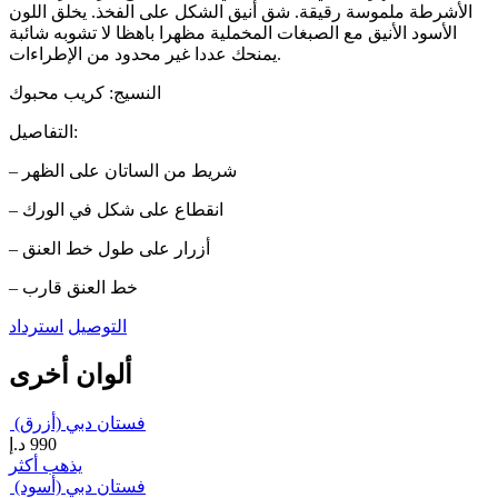
الأشرطة ملموسة رقيقة. شق أنيق الشكل على الفخذ. يخلق اللون
الأسود الأنيق مع الصبغات المخملية مظهرا باهظا لا تشوبه شائبة
يمنحك عددا غير محدود من الإطراءات.
النسيج: كريب محبوك
التفاصيل:
– شريط من الساتان على الظهر
– انقطاع على شكل في الورك
– أزرار على طول خط العنق
– خط العنق قارب
التوصيل
استرداد
ألوان أخرى
فستان دبي (أزرق)
990
د.إ
يذهب أكثر
فستان دبي (أسود)