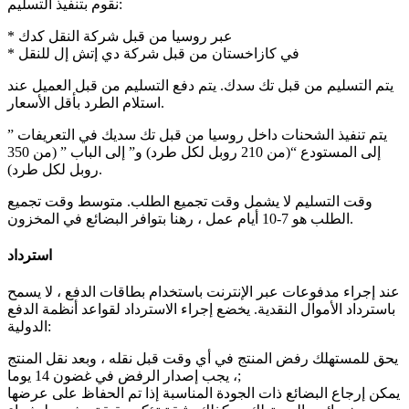
نقوم بتنفيذ التسليم:
* عبر روسيا من قبل شركة النقل كدك
* في كازاخستان من قبل شركة دي إتش إل للنقل
يتم التسليم من قبل تك سدك. يتم دفع التسليم من قبل العميل عند
استلام الطرد بأقل الأسعار.
يتم تنفيذ الشحنات داخل روسيا من قبل تك سديك في التعريفات ”
إلى المستودع “(من 210 روبل لكل طرد) و” إلى الباب ” (من 350
روبل لكل طرد).
وقت التسليم لا يشمل وقت تجميع الطلب. متوسط وقت تجميع
الطلب هو 7-10 أيام عمل ، رهنا بتوافر البضائع في المخزون.
استرداد
عند إجراء مدفوعات عبر الإنترنت باستخدام بطاقات الدفع ، لا يسمح
باسترداد الأموال النقدية. يخضع إجراء الاسترداد لقواعد أنظمة الدفع
الدولية:
يحق للمستهلك رفض المنتج في أي وقت قبل نقله ، وبعد نقل المنتج
، يجب إصدار الرفض في غضون 14 يوما;
يمكن إرجاع البضائع ذات الجودة المناسبة إذا تم الحفاظ على عرضها