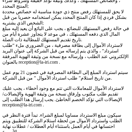
، وخصائص المستهلك ، وكذلك وثيقة تؤكد حقيقة وشروط شراء
المنتج المحدد;
لا يحق للمستهلك رفض منتج ذي جودة مناسبة له خصائص محددة
بشكل فردي إذا كان المنتج المحدد يمكن استخدامه حصريا من قبل
الشخص الذي يشتريه;
في حالة رفض المستهلك للبضائع ، يجب على البائع أن يعيد إليه مبلغ
المال الذي دفعه المستهلك ، في موعد لا يتجاوز عشرة أيام من
تاريخ تقديم المستهلك للمطالبة ذات الصلة.
لاسترداد الأموال إلى بطاقة مصرفية ، من الضروري ملء “طلب
استرداد” ، والذي يتم إرساله من قبل الشركة إلى عنوان البريد
الإلكتروني عند الطلب ، وإرساله مع نسخة من وثيقة الهوية المرفقة
بالعنوان reception@la-iri.com .
سيتم استرداد المبلغ إلى البطاقة المصرفية في غضون 21 يوم عمل
من تاريخ استلام” طلب استرداد الأموال ” من قبل الشركة.
لاسترداد الأموال للمعاملات التي تتم مع وجود أخطاء ، يجب عليك
تقديم طلب مكتوب وإرفاق نسخة من وثيقة الهوية والإيصالات/
الإيصالات التي تؤكد الخصم الخاطئ. يجب إرسال هذا الطلب إلى
reception@la-iri.com .
سيكون مبلغ الاسترداد مساويا لمبلغ الشراء. تبدأ فترة النظر في
الطلب واسترداد الأموال من لحظة استلام الشركة للتطبيق ويتم
احتسابها في أيام العمل باستثناء أيام العطلات / عطلات نهاية
الأسبوع.