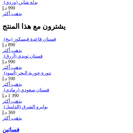
بدلة شاين (وردي)
990
د.إ
يذهب أكثر
يشترون مع هذا المنتج
فستان قاعدة فيسكوز (بيج)
890
د.إ
يذهب أكثر
فستان تويدي (أزرق)
990
د.إ
يذهب أكثر
تنورة حورية البحر (أسود)
590
د.إ
يذهب أكثر
فستان سعودي (رمادي)
1 390
د.إ
يذهب أكثر
بوليرو الشرق (الدانتيل)
369
د.إ
يذهب أكثر
فساتين