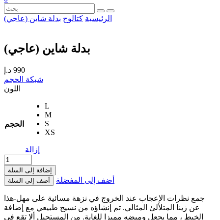
الرئيسية
كتالوج
بدلة شاين (عاجي)
بدلة شاين (عاجي)
990
د.إ
شبكة الحجم
اللون
L
M
S
الحجم
XS
إزالة
إضافة إلى السلة
أضف إلى المفضلة
أضف إلى السلة
جمع نظرات الإعجاب عند الخروج في نزهة مسائية على مهل-هذا
عن زينا المتلألئ المثالي. تم إنشاؤه من نسيج طبيعي مع إضافة
الخيط ، مما يجعل وميضه مميزا للغاية. من المستحيل ألا تقع في