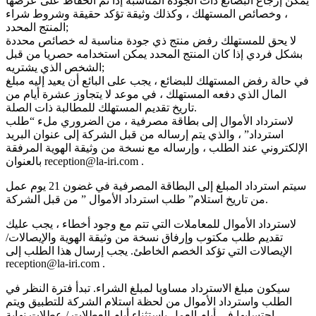
يمكن إرجاع البضائع ذات الجودة المناسبة إذا تم الحفاظ على عرضها
، وخصائص المستهلك ، وكذلك وثيقة تؤكد حقيقة وشروط شراء
المنتج المحدد;
لا يحق للمستهلك رفض منتج ذي جودة مناسبة له خصائص محددة
بشكل فردي إذا كان المنتج المحدد يمكن استخدامه حصريا من قبل
الشخص الذي يشتريه;
في حالة رفض المستهلك للبضائع ، يجب على البائع أن يعيد إليه مبلغ
المال الذي دفعه المستهلك ، في موعد لا يتجاوز عشرة أيام من
تاريخ تقديم المستهلك للمطالبة ذات الصلة.
لاسترداد الأموال إلى بطاقة مصرفية ، من الضروري ملء “طلب
استرداد” ، والذي يتم إرساله من قبل الشركة إلى عنوان البريد
الإلكتروني عند الطلب ، وإرساله مع نسخة من وثيقة الهوية المرفقة
بالعنوان reception@la-iri.com .
سيتم استرداد المبلغ إلى البطاقة المصرفية في غضون 21 يوم عمل
من تاريخ استلام” طلب استرداد الأموال ” من قبل الشركة.
لاسترداد الأموال للمعاملات التي تتم مع وجود أخطاء ، يجب عليك
تقديم طلب مكتوب وإرفاق نسخة من وثيقة الهوية والإيصالات/
الإيصالات التي تؤكد الخصم الخاطئ. يجب إرسال هذا الطلب إلى
reception@la-iri.com .
سيكون مبلغ الاسترداد مساويا لمبلغ الشراء. تبدأ فترة النظر في
الطلب واسترداد الأموال من لحظة استلام الشركة للتطبيق ويتم
احتسابها في أيام العمل باستثناء أيام العطلات / عطلات نهاية