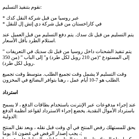
نقوم بتنفيذ التسليم:
* عبر روسيا من قبل شركة النقل كدك
* في كازاخستان من قبل شركة دي إتش إل للنقل
يتم التسليم من قبل تك سدك. يتم دفع التسليم من قبل العميل عند
استلام الطرد بأقل الأسعار.
يتم تنفيذ الشحنات داخل روسيا من قبل تك سديك في التعريفات ”
إلى المستودع “(من 210 روبل لكل طرد) و” إلى الباب ” (من 350
روبل لكل طرد).
وقت التسليم لا يشمل وقت تجميع الطلب. متوسط وقت تجميع
الطلب هو 7-10 أيام عمل ، رهنا بتوافر البضائع في المخزون.
استرداد
عند إجراء مدفوعات عبر الإنترنت باستخدام بطاقات الدفع ، لا يسمح
باسترداد الأموال النقدية. يخضع إجراء الاسترداد لقواعد أنظمة الدفع
الدولية:
يحق للمستهلك رفض المنتج في أي وقت قبل نقله ، وبعد نقل المنتج
، يجب إصدار الرفض في غضون 14 يوما;