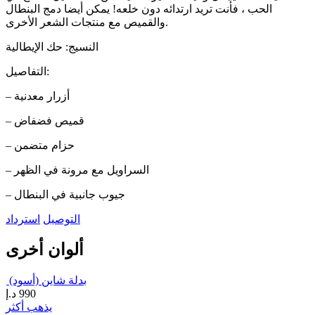
الحب ، فأنت تريد ارتدائه دون خلعه! يمكن أيضا دمج البنطال
والقميص مع منتجات الشعر الأخرى.
النسيج: حك الإيطالية
التفاصيل:
– أزرار معدنية
– قميص فضفاض
– حزام متضمن
– السراويل مع مرونة في الظهر
– جيوب جانبية في البنطال
التوصيل
استرداد
ألوان أخرى
بدلة شاين (أسود)
990
د.إ
يذهب أكثر