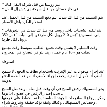
* عبر روسيا من قبل شركة النقل كدك
* في كازاخستان من قبل شركة دي إتش إل للنقل
يتم التسليم من قبل تك سدك. يتم دفع التسليم من قبل العميل عند
استلام الطرد بأقل الأسعار.
يتم تنفيذ الشحنات داخل روسيا من قبل تك سديك في التعريفات ”
إلى المستودع “(من 210 روبل لكل طرد) و” إلى الباب ” (من 350
روبل لكل طرد).
وقت التسليم لا يشمل وقت تجميع الطلب. متوسط وقت تجميع
الطلب هو 7-10 أيام عمل ، رهنا بتوافر البضائع في المخزون.
استرداد
عند إجراء مدفوعات عبر الإنترنت باستخدام بطاقات الدفع ، لا يسمح
باسترداد الأموال النقدية. يخضع إجراء الاسترداد لقواعد أنظمة الدفع
الدولية:
يحق للمستهلك رفض المنتج في أي وقت قبل نقله ، وبعد نقل المنتج
، يجب إصدار الرفض في غضون 14 يوما;
يمكن إرجاع البضائع ذات الجودة المناسبة إذا تم الحفاظ على عرضها
، وخصائص المستهلك ، وكذلك وثيقة تؤكد حقيقة وشروط شراء
المنتج المحدد;