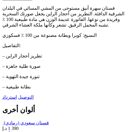
فستان سهرة أنيق مستوحى من المشي المسائي في البلدان
الشرقية الدافئة. التطريز من أحجار الراين يجعل صورتك السحرية
وفريدة من نوعها. الفاتورة عديمة الوزن هي مادة طبيعية 100 ٪
تشبه المخمل الرقيق. تشعر وكأنها ملكة العشاء الشرقي.
النسيج: كوبرا وبطانة مصنوعة من 100 ٪ فسكوزي
التفاصيل:
– تطريز أحجار الراين
– صورة ظلية جاهزة
– تنورة جيدة التهوية
– بطانة طبيعية
التوصيل
استرداد
ألوان أخرى
فستان سعودي (رمادي)
1 390
د.إ