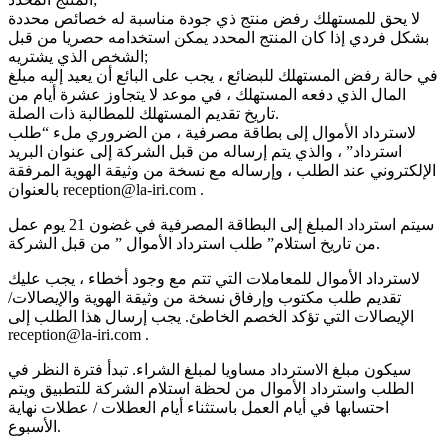
لا يحق للمستهلك رفض منتج ذي جودة مناسبة له خصائص محددة
بشكل فردي إذا كان المنتج المحدد يمكن استخدامه حصريا من قبل
الشخص الذي يشتريه;
في حالة رفض المستهلك للبضائع ، يجب على البائع أن يعيد إليه مبلغ
المال الذي دفعه المستهلك ، في موعد لا يتجاوز عشرة أيام من
تاريخ تقديم المستهلك للمطالبة ذات الصلة.
لاسترداد الأموال إلى بطاقة مصرفية ، من الضروري ملء “طلب
استرداد” ، والذي يتم إرساله من قبل الشركة إلى عنوان البريد
الإلكتروني عند الطلب ، وإرساله مع نسخة من وثيقة الهوية المرفقة
بالعنوان reception@la-iri.com .
سيتم استرداد المبلغ إلى البطاقة المصرفية في غضون 21 يوم عمل
من تاريخ استلام” طلب استرداد الأموال ” من قبل الشركة.
لاسترداد الأموال للمعاملات التي تتم مع وجود أخطاء ، يجب عليك
تقديم طلب مكتوب وإرفاق نسخة من وثيقة الهوية والإيصالات/
الإيصالات التي تؤكد الخصم الخاطئ. يجب إرسال هذا الطلب إلى
reception@la-iri.com .
سيكون مبلغ الاسترداد مساويا لمبلغ الشراء. تبدأ فترة النظر في
الطلب واسترداد الأموال من لحظة استلام الشركة للتطبيق ويتم
احتسابها في أيام العمل باستثناء أيام العطلات / عطلات نهاية
الأسبوع.