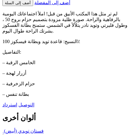
أضف إلى المفضلة
أضف إلى السلة
لم تر مثل هذا المكتب الأنيق من قبل! املأ اجتماعاتك اليومية
بالرفاهية والراحة. صورة ظلية مزودة بتصميم حزام بروح 50 ،
وطول فليرتي وتويد نادر يتلألأ في الشمس. ستمنح بطانة الفسكوز
بشرتك الراحة طوال اليوم.
النسيج: قاعدة تويد وبطانة فيسكوز 100٪
التفاصيل:
– الخامس الرقبة
– أزرار لهجة
– حزام الزخرفية
– بطانة تنفس
التوصيل
استرداد
ألوان أخرى
فستان تويدي (أبيض)