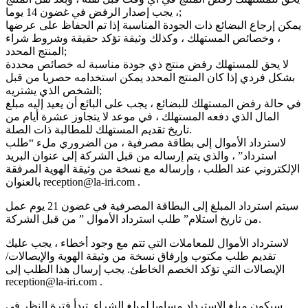
، يجب إصدار الرفض في غضون 14 يوما;
يمكن إرجاع البضائع ذات الجودة المناسبة إذا تم الحفاظ على عرضها
، وخصائص المستهلك ، وكذلك وثيقة تؤكد حقيقة وشروط شراء
المنتج المحدد;
لا يحق للمستهلك رفض منتج ذي جودة مناسبة له خصائص محددة
بشكل فردي إذا كان المنتج المحدد يمكن استخدامه حصريا من قبل
الشخص الذي يشتريه;
في حالة رفض المستهلك للبضائع ، يجب على البائع أن يعيد إليه مبلغ
المال الذي دفعه المستهلك ، في موعد لا يتجاوز عشرة أيام من
تاريخ تقديم المستهلك للمطالبة ذات الصلة.
لاسترداد الأموال إلى بطاقة مصرفية ، من الضروري ملء “طلب
استرداد” ، والذي يتم إرساله من قبل الشركة إلى عنوان البريد
الإلكتروني عند الطلب ، وإرساله مع نسخة من وثيقة الهوية المرفقة
بالعنوان reception@la-iri.com .
سيتم استرداد المبلغ إلى البطاقة المصرفية في غضون 21 يوم عمل
من تاريخ استلام” طلب استرداد الأموال ” من قبل الشركة.
لاسترداد الأموال للمعاملات التي تتم مع وجود أخطاء ، يجب عليك
تقديم طلب مكتوب وإرفاق نسخة من وثيقة الهوية والإيصالات/
الإيصالات التي تؤكد الخصم الخاطئ. يجب إرسال هذا الطلب إلى
reception@la-iri.com .
سيكون مبلغ الاسترداد مساويا لمبلغ الشراء. تبدأ فترة النظر في