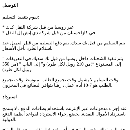
التوصيل
نقوم بتنفيذ التسليم:
* عبر روسيا من قبل شركة النقل كدك
* في كازاخستان من قبل شركة دي إتش إل للنقل
يتم التسليم من قبل تك سدك. يتم دفع التسليم من قبل العميل عند
استلام الطرد بأقل الأسعار.
يتم تنفيذ الشحنات داخل روسيا من قبل تك سديك في التعريفات ”
إلى المستودع “(من 210 روبل لكل طرد) و” إلى الباب ” (من 350
روبل لكل طرد).
وقت التسليم لا يشمل وقت تجميع الطلب. متوسط وقت تجميع
الطلب هو 7-10 أيام عمل ، رهنا بتوافر البضائع في المخزون.
استرداد
عند إجراء مدفوعات عبر الإنترنت باستخدام بطاقات الدفع ، لا يسمح
باسترداد الأموال النقدية. يخضع إجراء الاسترداد لقواعد أنظمة الدفع
الدولية:
يحق للمستهلك رفض المنتج في أي وقت قبل نقله ، وبعد نقل المنتج