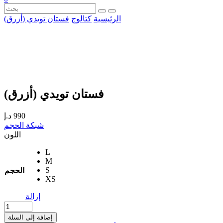
الرئيسية
كتالوج
فستان تويدي (أزرق)
فستان تويدي (أزرق)
990
د.إ
شبكة الحجم
اللون
L
M
S
الحجم
XS
إزالة
إضافة إلى السلة