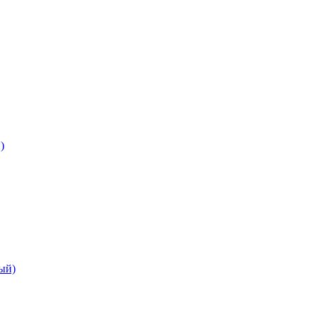
)
ый)