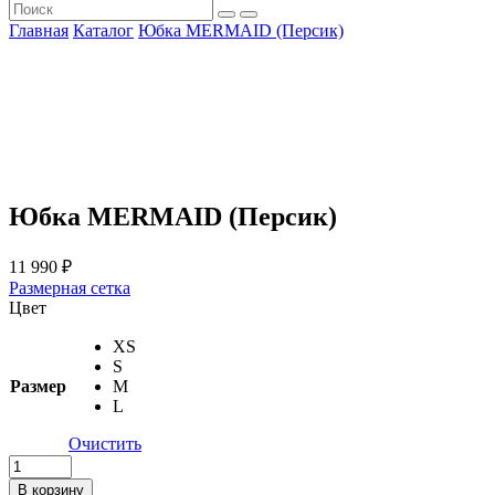
Главная
Каталог
Юбка MERMAID (Персик)
Юбка MERMAID (Персик)
11 990
₽
Размерная сетка
Цвет
XS
S
Размер
M
L
Очистить
В корзину