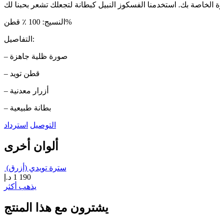
النسيج: 100 ٪ قطن%
التفاصيل:
– صورة ظلية جاهزة
– قطن تويد
– أزرار معدنية
– بطانة طبيعية
التوصيل
استرداد
ألوان أخرى
سترة تويدي (أزرق)
1 190
د.إ
يذهب أكثر
يشترون مع هذا المنتج