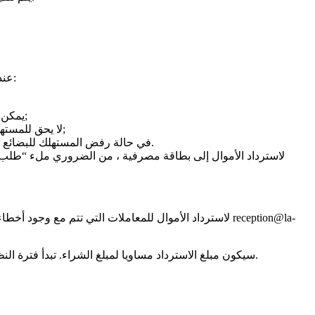
عند إجراء مدفوعات عبر الإنترنت باستخدام بطاقات الدفع ، لا يسمح باسترداد الأموال النقدية. يخضع إجراء الاسترداد لقواعد أنظمة الدفع الدولية:
يمكن إرجاع البضائع ذات الجودة المناسبة إذا تم الحفاظ على عرضها ، وخصائص المستهلك ، وكذلك وثيقة تؤكد حقيقة وشروط شراء المنتج المحدد;
لا يحق للمستهلك رفض منتج ذي جودة مناسبة له خصائص محددة بشكل فردي إذا كان المنتج المحدد يمكن استخدامه حصريا من قبل الشخص الذي يشتريه;
في حالة رفض المستهلك للبضائع ، يجب على البائع أن يعيد إليه مبلغ المال الذي دفعه المستهلك ، في موعد لا يتجاوز عشرة أيام من تاريخ تقديم المستهلك للمطالبة ذات الصلة.
لاسترداد الأموال إلى بطاقة مصرفية ، من الضروري ملء “طلب است
لاسترداد الأموال للمعاملات التي تتم مع وجود أخطاء ،
سيكون مبلغ الاسترداد مساويا لمبلغ الشراء. تبدأ فترة النظر في الطلب واسترداد الأموال من لحظة استلام الشركة للتطبيق ويتم احتسابها في أيام العمل باستثناء أيام العطلات / عطلات نهاية الأسبوع.