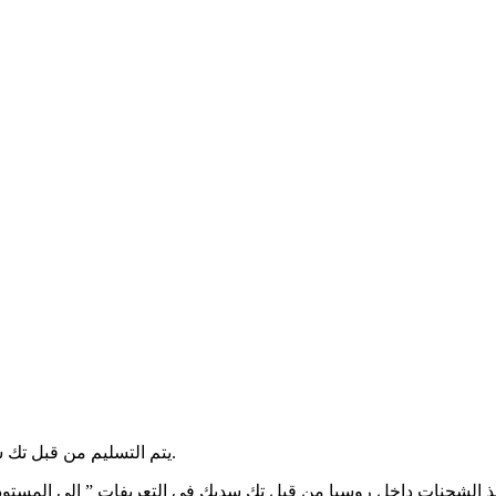
يتم التسليم من قبل تك سدك. يتم دفع التسليم من قبل العميل عند استلام الطرد بأقل الأسعار.