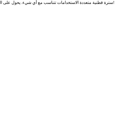
سترة قطنية متعددة الاستخدامات تتناسب مع أي شيء. يحول على الفور أي صورة لك إلى قوس أنيق وأنيق. سوف أزرار الذهب إبراز الفاخرة الخاصة بك. استخدمنا الفسكوز النبيل كبطانة لتجعلك تشعر بحبنا لك!