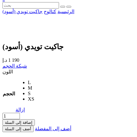
الرئيسية
كتالوج
جاكيت تويدي (أسود)
جاكيت تويدي (أسود)
1 190
د.إ
شبكة الحجم
اللون
L
M
S
الحجم
XS
إزالة
إضافة إلى السلة
أضف إلى المفضلة
أضف إلى السلة