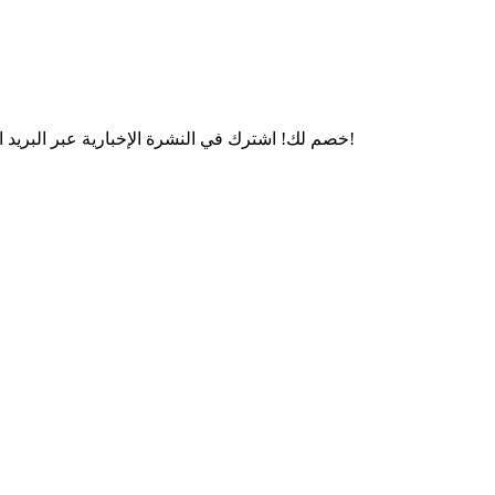
10% خصم لك! اشترك في النشرة الإخبارية عبر البريد الإلكتروني واحصل على هدية خاصة: خصم 10 ٪ على طلبك الأول!