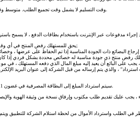
وقت التسليم لا يشمل وقت تجميع الطلب. متوسط وقت تجميع الطلب هو 7-10 أيام عمل ، رهنا بتوافر البضائع في المخزون.
يحق للمستهلك رفض المنتج في أي وقت قبل نقله ، وبعد نقل المنتج ، يجب إصدار الرفض في غضون 14 يوما;
رداد” ، والذي يتم إرساله من قبل الشركة إلى عنوان البريد الإلكترو
سيتم استرداد المبلغ إلى البطاقة المصرفية في غضون 21 يوم عمل من تاريخ استلام” طلب استرداد الأموال ” من قبل الشركة.
 يجب عليك تقديم طلب مكتوب وإرفاق نسخة من وثيقة الهوية والإيصالات/الإي